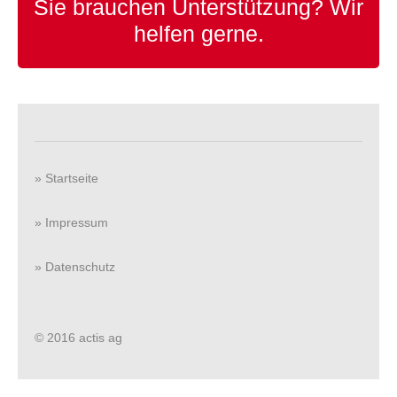
Sie brauchen Unterstützung?
Wir
helfen gerne.
» Startseite
» Impressum
» Datenschutz
© 2016 actis ag