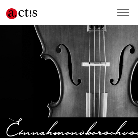
srechnung
Einnahmenüberschus