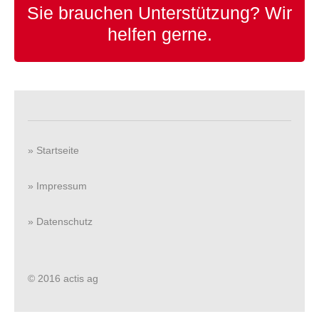
Sie brauchen Unterstützung?
Wir
helfen gerne.
» Startseite
» Impressum
» Datenschutz
© 2016 actis ag