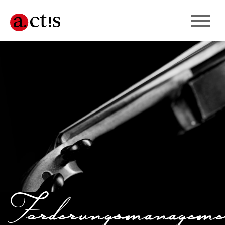
nt
Forderungsmanageme