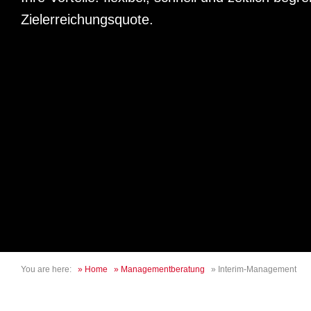
Zielerreichungsquote.
You are here:
»
Home
»
Managementberatung
»
Interim-Management