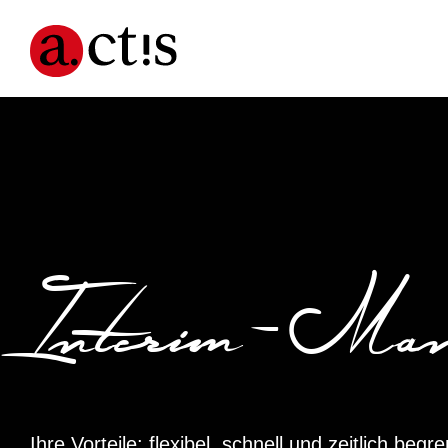
Interim-Man
Ihre Vorteile: flexibel, schnell und zeitlich begr