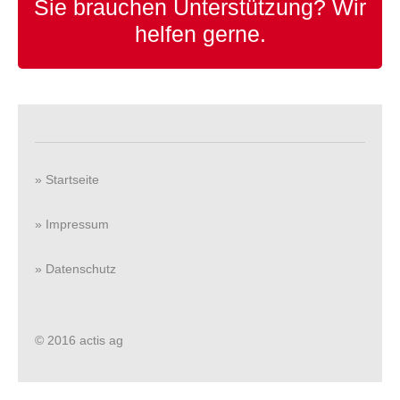
Sie brauchen Unterstützung?
Wir
helfen gerne.
» Startseite
» Impressum
» Datenschutz
© 2016 actis ag